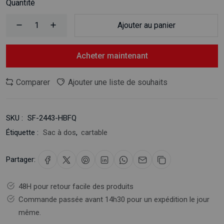
Quantité
Ajouter au panier
Acheter maintenant
Newsletter
Abonnez-vous maintenant
Comparer
Ajouter une liste de souhaits
Adresse électronique
SKU :
SF-2443-HBFQ
Étiquette :
Sac à dos
,
cartable
S'abonner
Partager:
Ne montrez plus ce pop-up
48H pour retour facile des produits
Commande passée avant 14h30 pour un expédition le jour
même.