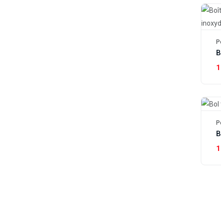
P
1
P
1