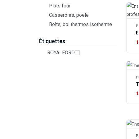
Plats four
Casseroles, poele
Boîte, bol thermos isotherme
P
Étiquettes
1
ROYALFORD
P
T
1
P