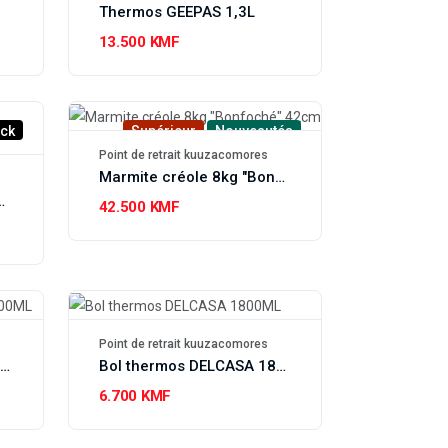
Thermos GEEPAS 1,3L
13.500 KMF
ock
Supérieur
Nouveautés
Point de retrait kuuzacomores
Marmite créole 8kg "Bonfoché" 42cm
 gateau ROYALFORD 28cm
42.500 KMF
Point de retrait kuuzacomores
Boîte thermos ROYALFORD 6000ML
Bol thermos DELCASA 1800ML
6.700 KMF