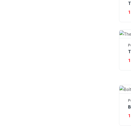
T
1
P
T
1
P
1