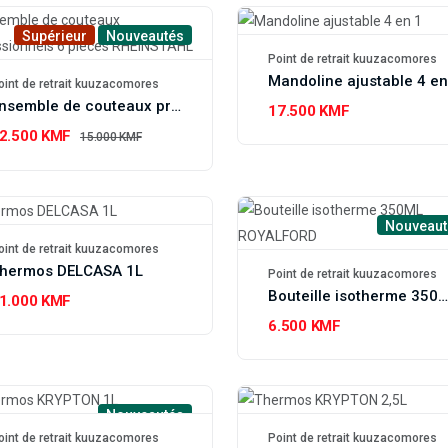
Supérieur
Nouveautés
Point de retrait kuuzacomores
oint de retrait kuuzacomores
Ensemble de couteaux professionnels 6 pièces RHEINSTAHL
17.500 KMF
2.500 KMF
15.000 KMF
Nouveaut
oint de retrait kuuzacomores
hermos DELCASA 1L
Point de retrait kuuzacomores
Bouteille isotherme 350ML ROYALFO
1.000 KMF
6.500 KMF
Nouveautés
oint de retrait kuuzacomores
Point de retrait kuuzacomores