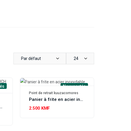
Par défaut
24
és
Nouveautés
Point de retrait kuuzacomores
Panier à frite en acier inoxydable
e à Biscuit CLASSY TOUCH CT-1860
2.500 KMF