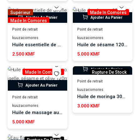
Supérieur
Made In Comores
Ajouter Au Panier
Ajouter Au Panier
Made In Comores
Point de retrait
Point de retrait
kuuzacomores
kuuzacomores
Huile essentielle de girofle Spicy love BIOZEN
Huile de sésame 120ml SALSABIL ART
2.500 KMF
5.000 KMF
Ajouter Au Panier
Made In Comores
Rupture De Stock
Point de retrait
Ajouter Au Panier
kuuzacomores
Huile de moringa 30ML
Point de retrait
3.000 KMF
kuuzacomores
Huile de massage au coco, nigelle, sésame et olive 120ml SALSABIL ART
5.000 KMF