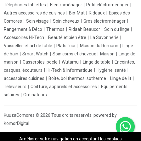
Téléphones tablettes
Electroménager
Petit éléctromenager
Autres accessoires de cuisines
Bio-Mat
Rideaux
Epices des
Comores
Soin visage
Soin cheveux
Gros électroménager
Rangement & Déco
Thermos
Ridaah Beaucor
Soin du linge
Accessoires Hi-Tech
Beauté et bien être
La Savonnerie
Vaisselles et art de table
Plats four
Maison du Romarin
Linge
de bain
Smart Watch
Soin corps et cheveux
Maison
Linge de
maison
Casseroles, poele
Wutamu
Linge de table
Enceintes,
casques, écouteurs
Hi-Tech & Informatique
Hygiène, santé
accessoires cuisines
Boîte, bol thermos isotherme
Linge de lit
Téléviseurs
Coiffure, appareils et accessoires
Equipements
solaires
Ordinateurs
KuuzaComores © 2026 Tous droits reservés. powered by
KomorDigital
Améliorer votre navigation en acceptant les cookies