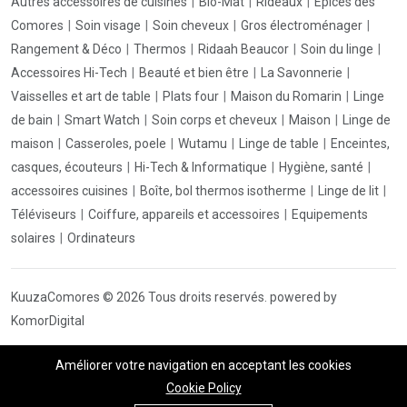
Autres accessoires de cuisines
Bio-Mat
Rideaux
Epices des
Comores
Soin visage
Soin cheveux
Gros électroménager
Rangement & Déco
Thermos
Ridaah Beaucor
Soin du linge
Accessoires Hi-Tech
Beauté et bien être
La Savonnerie
Vaisselles et art de table
Plats four
Maison du Romarin
Linge
de bain
Smart Watch
Soin corps et cheveux
Maison
Linge de
maison
Casseroles, poele
Wutamu
Linge de table
Enceintes,
casques, écouteurs
Hi-Tech & Informatique
Hygiène, santé
accessoires cuisines
Boîte, bol thermos isotherme
Linge de lit
Téléviseurs
Coiffure, appareils et accessoires
Equipements
solaires
Ordinateurs
KuuzaComores © 2026 Tous droits reservés. powered by
KomorDigital
Améliorer votre navigation en acceptant les cookies
Cookie Policy