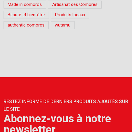
Made in comoros
Artisanat des Comores
Beauté et bien-être
Produits locaux
authentic comores
wutamu
RESTEZ INFORMÉ DE DERNIERS PRODUITS AJOUTÉS SUR
LE SITE
Abonnez-vous à notre
newsletter