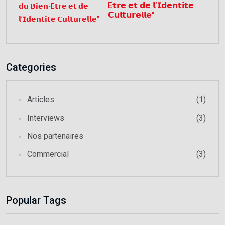
E𝘁𝗿𝗲 𝗲𝘁 𝗱𝗲 𝗹’𝗜𝗱𝗲𝗻𝘁𝗶𝘁𝗲
𝗖𝘂𝗹𝘁𝘂𝗿𝗲𝗹𝗹𝗲"
Categories
Articles
(1)
Interviews
(3)
Nos partenaires
Commercial
(3)
Popular Tags