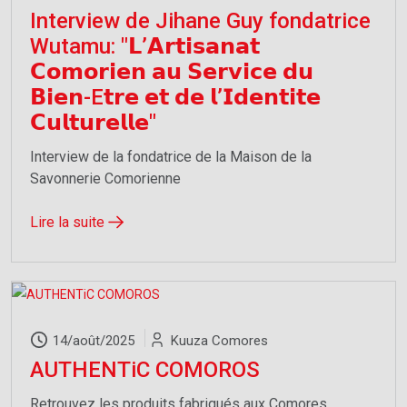
Interview de Jihane Guy fondatrice
Wutamu: "𝗟’𝗔𝗿𝘁𝗶𝘀𝗮𝗻𝗮𝘁
𝗖𝗼𝗺𝗼𝗿𝗶𝗲𝗻 𝗮𝘂 𝗦𝗲𝗿𝘃𝗶𝗰𝗲 𝗱𝘂
𝗕𝗶𝗲𝗻-E𝘁𝗿𝗲 𝗲𝘁 𝗱𝗲 𝗹’𝗜𝗱𝗲𝗻𝘁𝗶𝘁𝗲
𝗖𝘂𝗹𝘁𝘂𝗿𝗲𝗹𝗹𝗲"
Interview de la fondatrice de la Maison de la
Savonnerie Comorienne
Lire la suite
Newsletter
Abonnez-vous maintenant
Adresse électronique
14/août/2025
Kuuza Comores
AUTHENTiC COMOROS
Retrouvez les produits fabriqués aux Comores