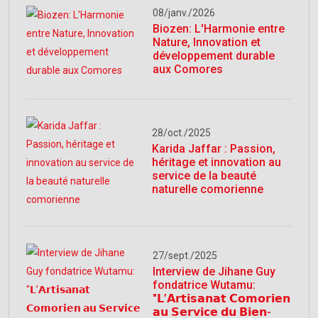
08/janv./2026
Biozen: L'Harmonie entre
Nature, Innovation et
développement durable
aux Comores
28/oct./2025
Karida Jaffar : Passion,
héritage et innovation au
service de la beauté
naturelle comorienne
27/sept./2025
Interview de Jihane Guy
fondatrice Wutamu:
"𝗟’𝗔𝗿𝘁𝗶𝘀𝗮𝗻𝗮𝘁 𝗖𝗼𝗺𝗼𝗿𝗶𝗲𝗻
𝗮𝘂 𝗦𝗲𝗿𝘃𝗶𝗰𝗲 𝗱𝘂 𝗕𝗶𝗲𝗻-