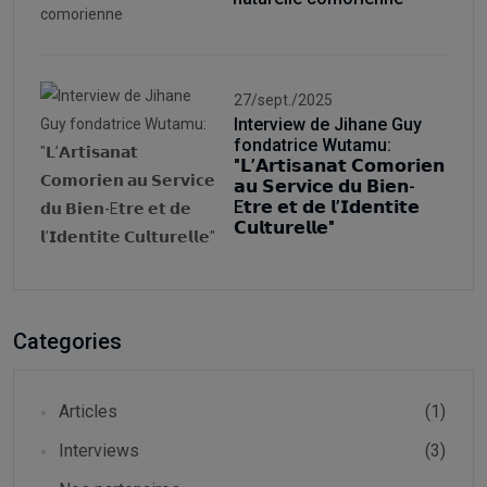
27/sept./2025
Interview de Jihane Guy
fondatrice Wutamu:
"𝗟’𝗔𝗿𝘁𝗶𝘀𝗮𝗻𝗮𝘁 𝗖𝗼𝗺𝗼𝗿𝗶𝗲𝗻
𝗮𝘂 𝗦𝗲𝗿𝘃𝗶𝗰𝗲 𝗱𝘂 𝗕𝗶𝗲𝗻-
E𝘁𝗿𝗲 𝗲𝘁 𝗱𝗲 𝗹’𝗜𝗱𝗲𝗻𝘁𝗶𝘁𝗲
𝗖𝘂𝗹𝘁𝘂𝗿𝗲𝗹𝗹𝗲"
Categories
Articles
(1)
Interviews
(3)